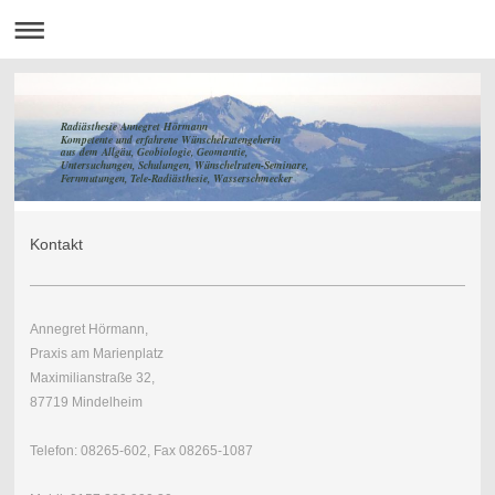
Radiästhesie Annegret Hörmann
Kompetente und erfahrene Wünschelrutengeherin
aus dem Allgäu, Geobiologie, Geomantie,
Untersuchungen, Schulungen, Wünschelruten-Seminare,
Fernmutungen, Tele-Radiästhesie, Wasserschmecker
Kontakt
Annegret Hörmann,
Praxis am Marienplatz
Maximilianstraße 32,
87719 Mindelheim
Telefon: 08265-602, Fax 08265-1087