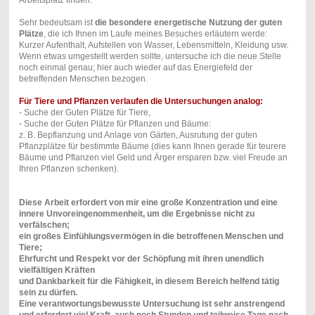
Arbeitsplatz finden.
Sehr bedeutsam ist
die besondere energetische Nutzung der guten
Plätze
, die ich Ihnen im Laufe meines Besuches erläutern werde:
Kurzer Aufenthalt, Aufstellen von Wasser, Lebensmitteln, Kleidung usw.
Wenn etwas umgestellt werden sollte, untersuche ich die neue Stelle
noch einmal genau; hier auch wieder auf das Energiefeld der
betreffenden Menschen bezogen.
Für Tiere und Pflanzen verlaufen die Untersuchungen analog:
- Suche der Guten Plätze für Tiere,
- Suche der Guten Plätze für Pflanzen und Bäume:
z. B. Bepflanzung und Anlage von Gärten, Ausrutung der guten
Pflanzplätze für bestimmte Bäume (dies kann Ihnen gerade für teurere
Bäume und Pflanzen viel Geld und Ärger ersparen bzw. viel Freude an
Ihren Pflanzen schenken).
Diese Arbeit erfordert von mir eine große Konzentration und eine
innere Unvoreingenommenheit, um die Ergebnisse nicht zu
verfälschen;
ein großes Einfühlungsvermögen in die betroffenen Menschen und
Tiere;
Ehrfurcht und Respekt vor der Schöpfung mit ihren unendlich
vielfältigen Kräften
und Dankbarkeit für die Fähigkeit, in diesem Bereich helfend tätig
sein zu dürfen.
Eine verantwortungsbewusste Untersuchung ist sehr anstrengend