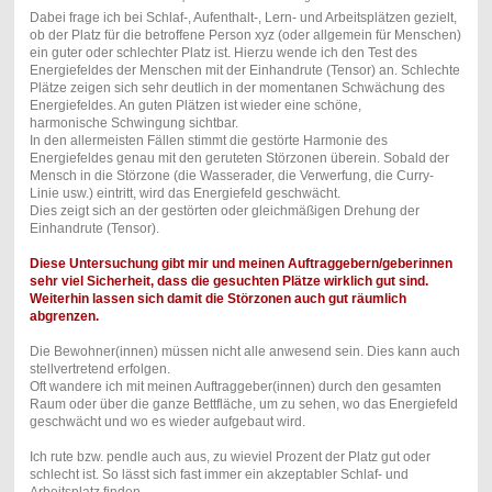
Dabei frage ich bei Schlaf-, Aufenthalt-, Lern- und Arbeitsplätzen gezielt,
ob der Platz für die betroffene Person xyz (oder allgemein für Menschen)
ein guter oder schlechter Platz ist. Hierzu wende ich den Test des
Energiefeldes der Menschen mit der Einhandrute (Tensor) an. Schlechte
Plätze zeigen sich sehr deutlich in der momentanen Schwächung des
Energiefeldes. An guten Plätzen ist wieder eine schöne,
harmonische Schwingung sichtbar.
In den allermeisten Fällen stimmt die gestörte Harmonie des
Energiefeldes genau mit den geruteten Störzonen überein. Sobald der
Mensch in die Störzone (die Wasserader, die Verwerfung, die Curry-
Linie usw.) eintritt, wird das Energiefeld geschwächt.
Dies zeigt sich an der gestörten oder gleichmäßigen Drehung der
Einhandrute (Tensor).
Diese Untersuchung gibt mir und meinen Auftraggebern/geberinnen
sehr viel Sicherheit, dass die gesuchten Plätze wirklich gut sind.
Weiterhin lassen sich damit die Störzonen auch gut räumlich
abgrenzen.
Die Bewohner(innen) müssen nicht alle anwesend sein. Dies kann auch
stellvertretend erfolgen.
Oft wandere ich mit meinen Auftraggeber(innen) durch den gesamten
Raum oder über die ganze Bettfläche, um zu sehen, wo das Energiefeld
geschwächt und wo es wieder aufgebaut wird.
Ich rute bzw. pendle auch aus, zu wieviel Prozent der Platz gut oder
schlecht ist. So lässt sich fast immer ein akzeptabler Schlaf- und