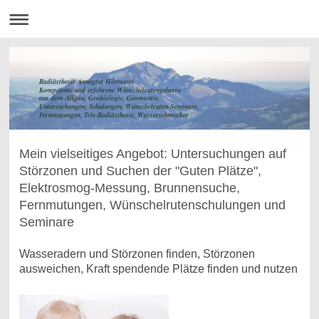
Radiästhesie Annegret Hörmann
Kompetente und erfahrene Wünschelrutengeherin
aus dem Allgäu, Geobiologie, Geomantie,
Untersuchungen, Schulungen, Wünschelruten-Seminare,
Fernmutungen, Tele-Radiästhesie, Wasserschmecker
Mein vielseitiges Angebot: Untersuchungen auf
Störzonen und Suchen der "Guten Plätze",
Elektrosmog-Messung, Brunnensuche,
Fernmutungen, Wünschelrutenschulungen und
Seminare
Wasseradern und Störzonen finden, Störzonen
ausweichen, Kraft spendende Plätze finden und nutzen