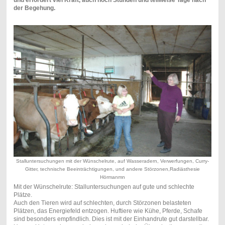
und erfordert viel Kraft, auch noch Stunden und teilweise Tage nach
der Begehung.
Stalluntersuchungen mit der Wünschelrute, auf Wasseradern, Verwerfungen, Curry-
Gitter, technische Beeinträchtigungen, und andere Störzonen,Radiästhesie
Hörmanmn
Mit der Wünschelrute: Stalluntersuchungen auf gute und schlechte
Plätze.
Auch den Tieren wird auf schlechten, durch Störzonen belasteten
Plätzen, das Energiefeld entzogen. Huftiere wie Kühe, Pferde, Schafe
sind besonders empfindlich. Dies ist mit der Einhandrute gut darstellbar.